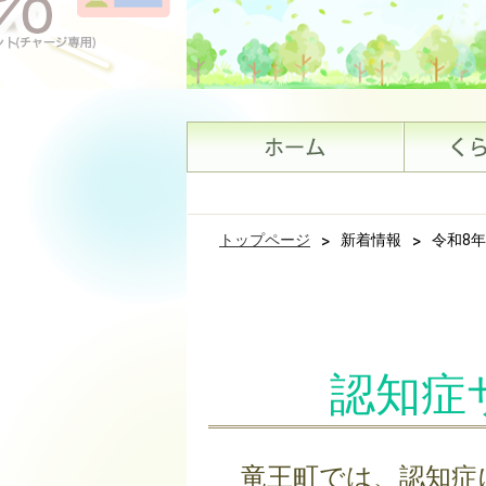
トップページ
>
新着情報
>
令和8
認知症
竜王町では、認知症