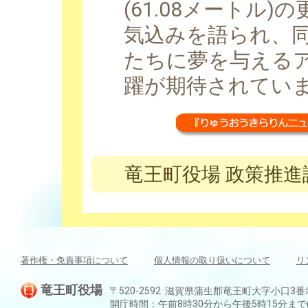
(61.08メートル
気込みを語られ、
たちに夢を与える
躍が期待されてい
竜王町役場 政策推進課 
著作権・免責事項について
個人情報の取り扱いについて
リ
竜王町役場
〒520-2592 滋賀県蒲生郡竜王町大字小口3番地 TEL:
開庁時間：午前8時30分から午後5時15分ま