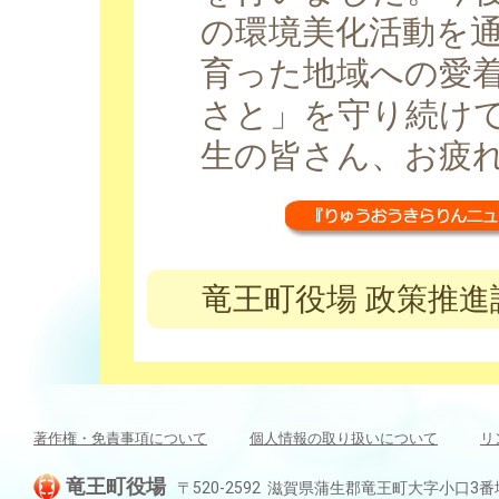
の環境美化活動を
育った地域への愛
さと」を守り続け
生の皆さん、お疲
竜王町役場 政策推進課 
著作権・免責事項について
個人情報の取り扱いについて
リ
竜王町役場
〒520-2592 滋賀県蒲生郡竜王町大字小口3番地 TEL: