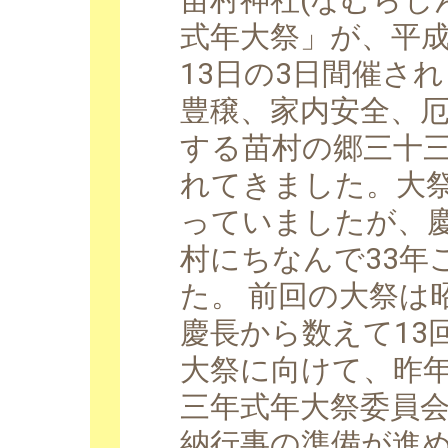
式年大祭」が、平成2
13日の3日間催さ
豊穣、家内安全、
する苗村の郷三十
れてきました。大祭
っていましたが、慶長
村にちなんで33年
た。 前回の大祭は
慶長から数えて13
大祭に向けて、昨年
三年式年大祭委員
納行事の準備が進