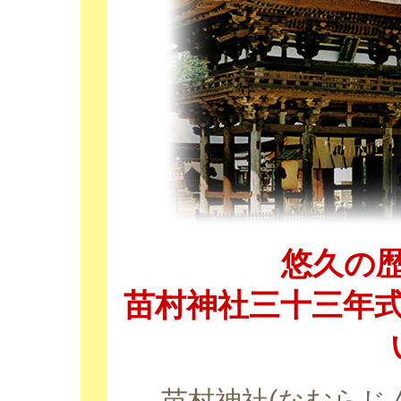
悠久の
苗村神社三十三年
苗村神社(なむらじん