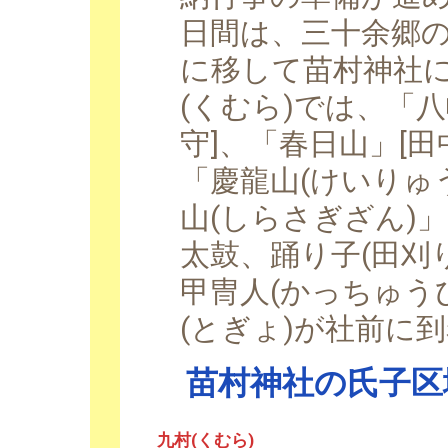
日間は、三十余郷の
に移して苗村神社
(くむら)では、「八
守]、「春日山」[田
「慶龍山(けいりゅう
山(しらさぎざん)」
太鼓、踊り子(田刈
甲冑人(かっちゅう
(とぎょ)が社前に
苗村神社の氏子区域
九村(くむら)