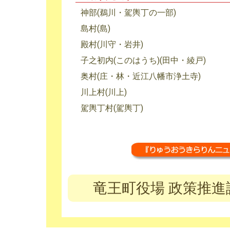
神部(鵜川・駕輿丁の一部)
島村(島)
殿村(川守・岩井)
子之初内(このはうち)(田中・綾戸)
奥村(庄・林・近江八幡市浄土寺)
川上村(川上)
駕輿丁村(駕輿丁)
竜王町役場 政策推進課 