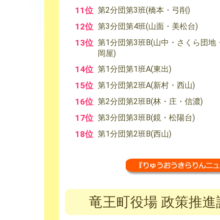
11位
第2分団第3班(橋本・弓削)
12位
第3分団第4班(山面・美松台)
13位
第1分団第3班B(山中・さくら団地
岡屋)
14位
第1分団第1班A(東出)
15位
第1分団第2班A(新村・西山)
16位
第2分団第2班B(林・庄・信濃)
17位
第3分団第3班B(鏡・松陽台)
18位
第1分団第2班B(西山)
竜王町役場 政策推進課 