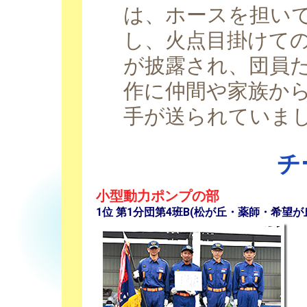
は、ホースを担い
し、火点目掛けて
が披露され、団員
作に仲間や家族か
手が送られていま
チ
小型動力ポンプの部
1位 第1分団第4班B(松が丘・薬師・希望が