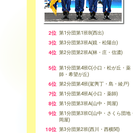
2位
第1分団第1班B(西出)
3位
第3分団第3班A(鏡・松陽台)
4位
第2分団第2班A(林・庄・信濃)
5位
第1分団第4班C(小口・松が丘・薬
師・希望が丘)
6位
第2分団第4班(駕輿丁・島・綾戸)
7位
第1分団第4班A(小口・薬師)
8位
第1分団第3班A(山中・岡屋)
9位
第1分団第3班C(山中・さくら団地
岡屋)
10位
第3分団第2班(西川・西横関)