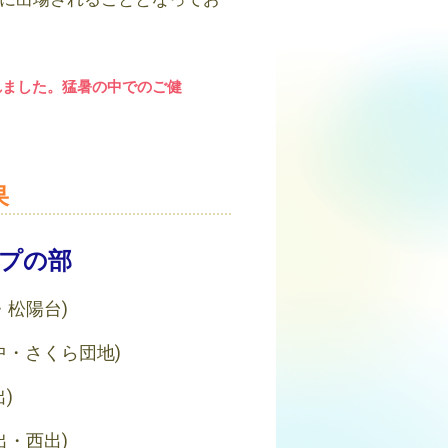
れました。猛暑の中でのご健
果
プの部
・松陽台)
中・さくら団地)
出)
出・西出)