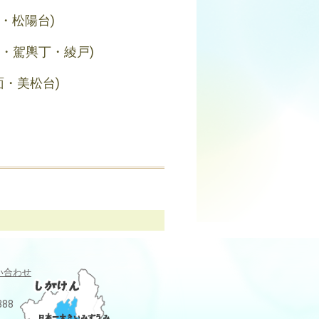
鏡・松陽台)
中・駕輿丁・綾戸)
面・美松台)
い合わせ
388