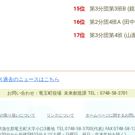
15位
第3分団第3班B
(
16位
第2分団4班A
(田
17位
第3分団第4班
(山
ス過去のニュースはこちら
お問い合わせ：竜王町役場 未来創造課 TEL：0748-58-3701
の取り扱いについて
リンクについて
ホームページに関するお問
県蒲生郡竜王町大字小口3番地 TEL:0748-58-3700(代表) FAX:0748-58-1
30分から午後5時15分まで(土曜・日曜日、祝日・年末年始を除く)