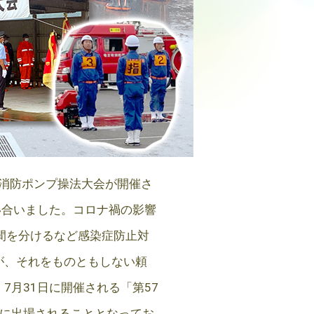
町消防ポンプ操法大会が開催さ
い合いました。コロナ禍の影響
間を分けるなど感染症防止対
が、それをものともしない頼
月31日に開催される「第57
部に出場されることとなってお