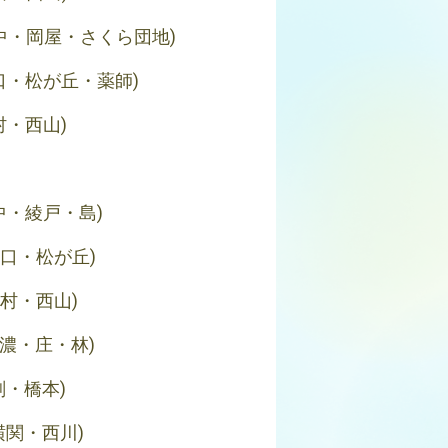
中・岡屋・さくら団地)
口・松が丘・薬師)
村・西山)
中・綾戸・島)
小口・松が丘)
新村・西山)
信濃・庄・林)
削・橋本)
横関・西川)