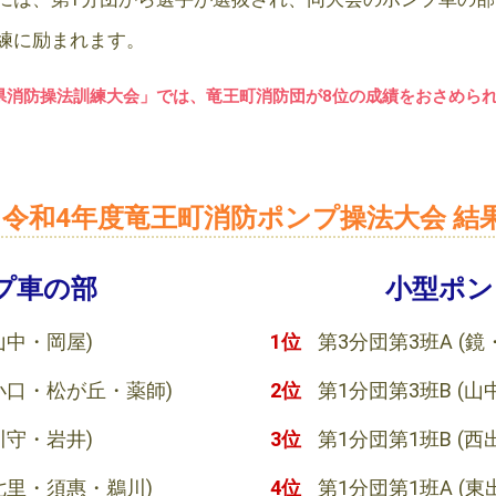
練に励まれます。
賀県消防操法訓練大会」では、竜王町消防団が8位の成績をおさめら
令和4年度竜王町消防ポンプ操法大会 結
プ車の部
小型ポン
山中・岡屋)
1位
第3分団第3班A
(鏡
小口・松が丘・薬師)
2位
第1分団第3班B
(山
川守・岩井)
3位
第1分団第1班B
(西
七里・須惠・鵜川)
4位
第1分団第1班A
(東