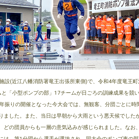
点施設(近江八幡消防署竜王出張所東側)で、令和4年度竜王
ムと「小型ポンプの部」17チームが日ごろの訓練成果を競
3年振りの開催となった今大会では、無観客、分団ごとに時
りました。また、当日は早朝から大雨という悪天候でした
、どの団員からも一層の意気込みが感じられました。なお、7
には、第1分団から選手が選抜され、同大会のポンプ車の