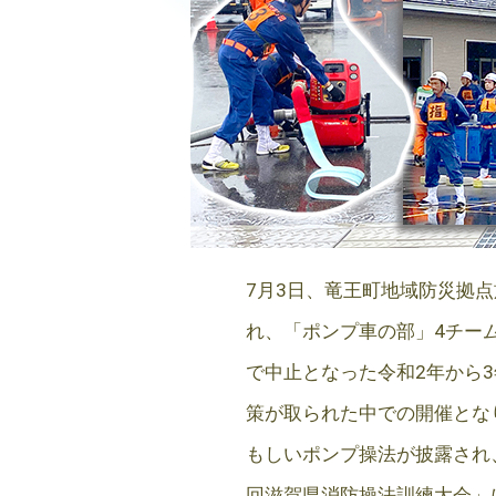
7月3日、竜王町地域防災拠
れ、「ポンプ車の部」4チー
で中止となった令和2年から
策が取られた中での開催とな
もしいポンプ操法が披露され
回滋賀県消防操法訓練大会」