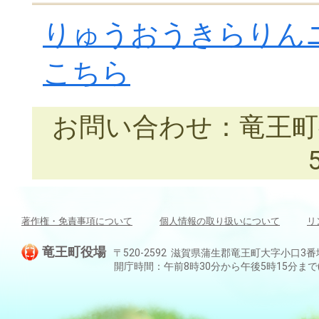
りゅうおうきらりん
こちら
お問い合わせ：竜王町役場
著作権・免責事項について
個人情報の取り扱いについて
リ
竜王町役場
〒520-2592 滋賀県蒲生郡竜王町大字小口3番地 TEL:
開庁時間：午前8時30分から午後5時15分ま