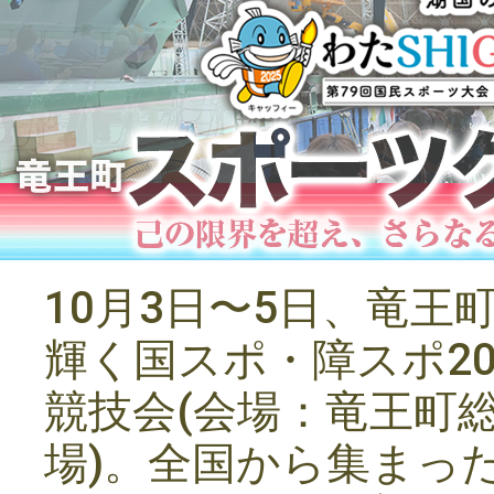
10月3日〜5日、竜王
輝く国スポ・障スポ2
競技会(会場：竜王町
場)。全国から集まっ