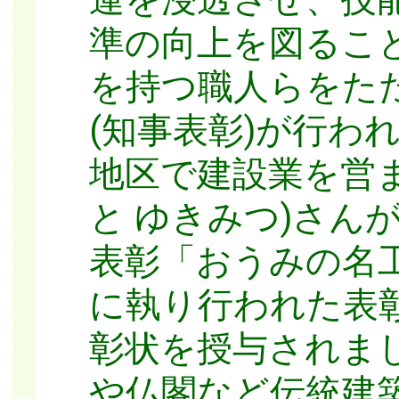
準の向上を図るこ
を持つ職人らをた
(知事表彰)が行わ
地区で建設業を営
と ゆきみつ)さん
表彰「おうみの名工
に執り行われた表
彰状を授与されま
や仏閣など伝統建