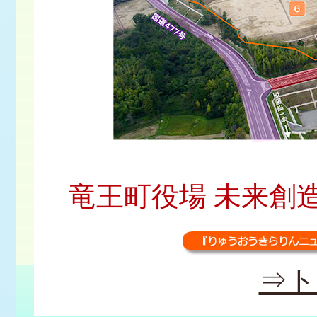
竜王町役場 未来創造課 広
⇒ト