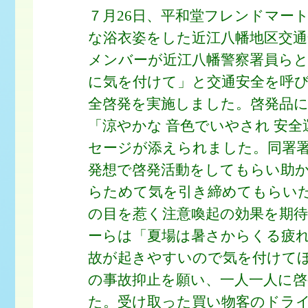
７月26日、平和堂フレンドマー
な浴衣姿をした近江八幡地区交通
メンバーが近江八幡警察署員ら
に気を付けて」と交通安全を呼
全啓発を実施しました。啓発品
「涼やかな 音色でいやされ 安
セージが添えられました。同署
発想で啓発活動をしてもらい助
らためて気を引き締めてもらい
の目を惹く注意喚起の効果を期
ーらは「夏場は暑さからくる疲
故が起きやすいので気を付けて
の事故抑止を願い、一人一人に
た。受け取った買い物客のドラ