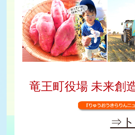
竜王町役場 未来創造課 広
⇒ト