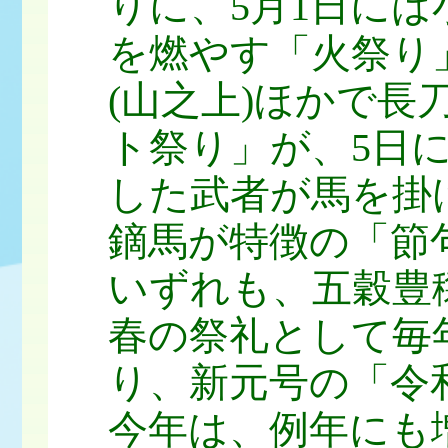
りに、5月1日には
を燃やす「火祭り
(山之上)ほかで
ト祭り」が、5日
した武者が馬を掛
鏑馬が特徴の「節
いずれも、五穀豊
春の祭礼として毎
り、新元号の「令
今年は、例年にも