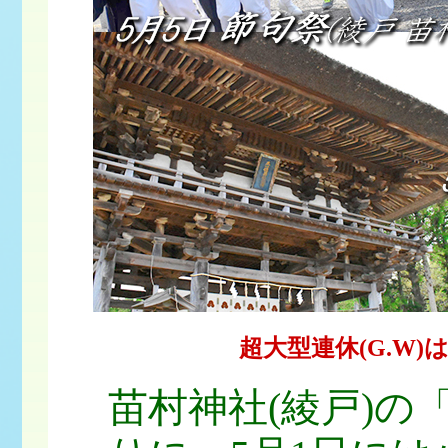
超大型連休(G.W
苗村神社(綾戸)の「