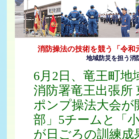
消防操法の技術を競う「令和
地域防災を担う消
6月2日、竜王町地
消防署竜王出張所 
ポンプ操法大会が
部」5チームと「小
が日ごろの訓練成