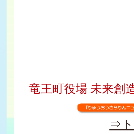
竜王町役場 未来創造課 広
⇒ト