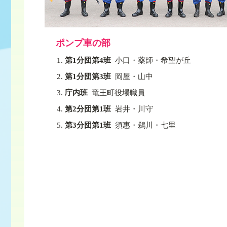
ポンプ車の部
第1分団第4班
小口・薬師・希望が丘
第1分団第3班
岡屋・山中
庁内班
竜王町役場職員
第2分団第1班
岩井・川守
第3分団第1班
須惠・鵜川・七里