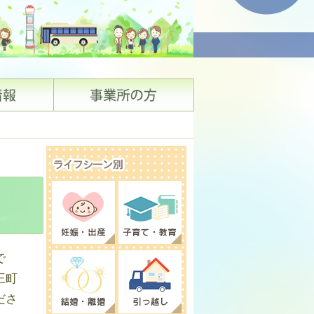
で
王町
ださ