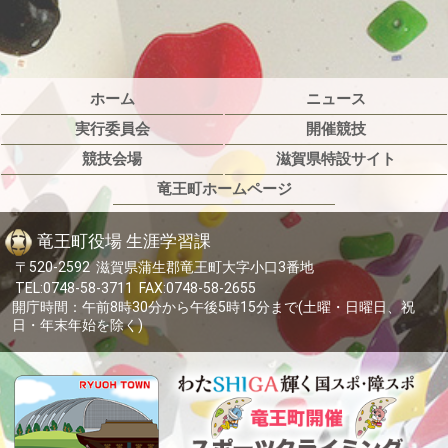
ホーム
ニュース
実行委員会
開催競技
競技会場
滋賀県特設サイト
竜王町ホームページ
竜王町役場 生涯学習課
〒520-2592 滋賀県蒲生郡竜王町大字小口3番地
TEL:0748-58-3711 FAX:0748-58-2655
開庁時間：午前8時30分から午後5時15分まで(土曜・日曜日、祝
日・年末年始を除く)