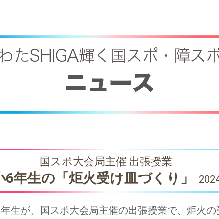
国スポ大会局主催 出張授業
小6年生の「炬火受け皿づくり」
2024
の6年生が、国スポ大会局主催の出張授業で、炬火