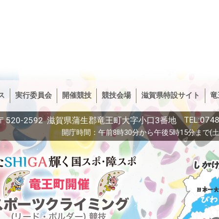
ス
実行委員会
開催競技
競技会場
滋賀県特設サイト
竜
TEL:0748
〒520-2592 滋賀県蒲生郡竜王町大字小口3番地
開庁時間：午前8時30分から午後5時15分まで