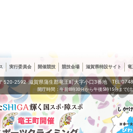
ス
実行委員会
開催競技
競技会場
滋賀県特設サイト
竜
TEL:0748
〒520-2592 滋賀県蒲生郡竜王町大字小口3番地
開庁時間：午前8時30分から午後5時15分まで