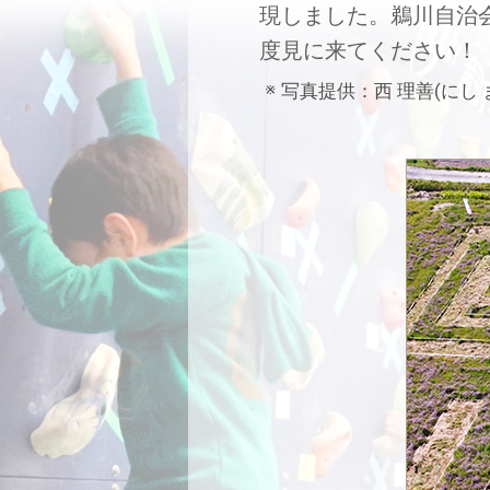
現しました。鵜川自治
度見に来てください！
写真提供：西 理善(にし 