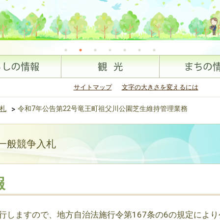
サイトマップ
文字の大きさを変えるには
札
>
令和7年公告第22号竜王町祖父川公園芝生維持管理業務
 一般競争入札
報
行しますので、地方自治法施行令第167条の6の規定により