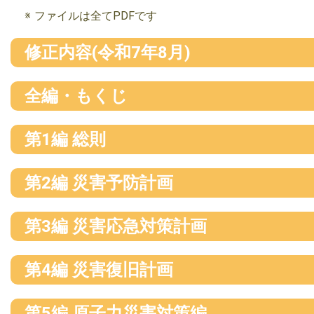
ファイルは全てPDFです
修正内容(令和7年8月)
全編・もくじ
第1編 総則
第2編 災害予防計画
第3編 災害応急対策計画
第4編 災害復旧計画
第5編 原子力災害対策編