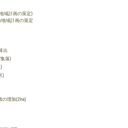
地域計画の策定)
)の地域計画の策定
算出
集落)
)
区)
増加(2ha)