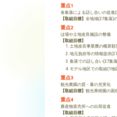
重点1
各集落による話し合いの促進(
【取組目標】
全地域(27集落
重点2
ほ場や土地改良施設の整備
【取組目標】
土地改良事業費の概算額
地元負担等の情報提供(27
集落での話し合い(27集落
モデル地区での取組(1地
重点3
観光農園の質・量の充実化
【取組目標】
観光果樹園の面積の
重点4
農産物直売所への出荷促進
【取組目標】