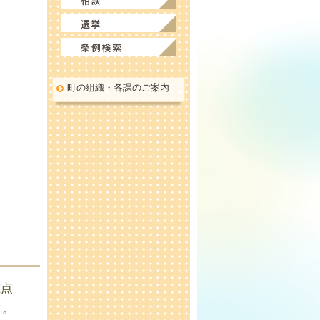
町の組織・各課のご案内
重点
す。