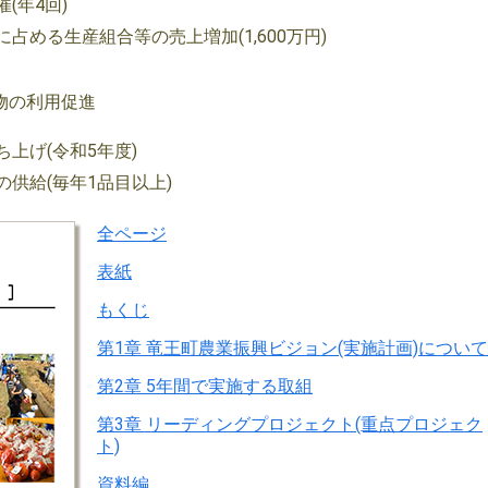
(年4回)
占める生産組合等の売上増加(1,600万円)
物の利用促進
上げ(令和5年度)
供給(毎年1品目以上)
全ページ
表紙
もくじ
第1章 竜王町農業振興ビジョン(実施計画)について
第2章 5年間で実施する取組
第3章 リーディングプロジェクト(重点プロジェク
ト)
資料編