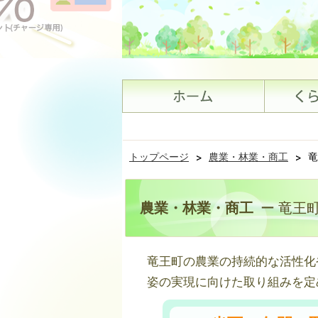
トップページ
>
農業・林業・商工
>
竜
農業・林業・商工
ー 竜王
竜王町の農業の持続的な活性化
姿の実現に向けた取り組みを定