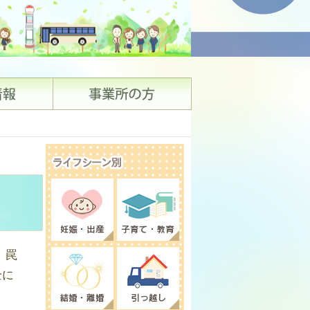
。罠
全に