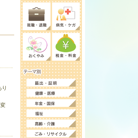
・
あり
大変