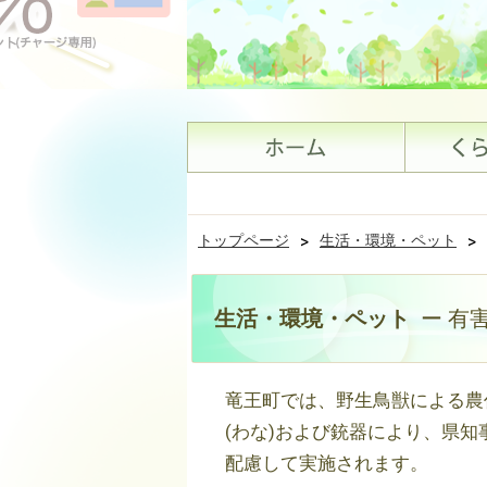
トップページ
>
生活・環境・ペット
>
生活・環境・ペット
ー 有
竜王町では、野生鳥獣による農
(わな)および銃器により、県
配慮して実施されます。