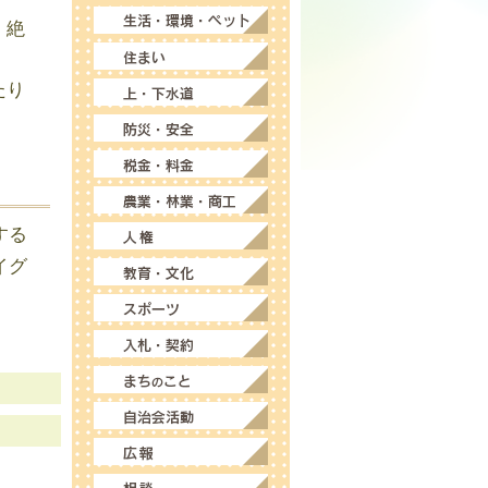
。絶
たり
する
イグ