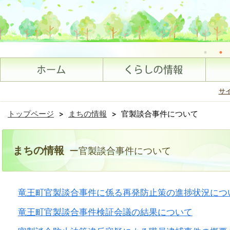
サ
トップページ
>
まちの情報
>
官製談合事件について
まちの情報
ー官製談合事件について
竜王町官製談合事件に係る再発防止策の進捗状況につ
竜王町官製談合事件検証会議の結果について