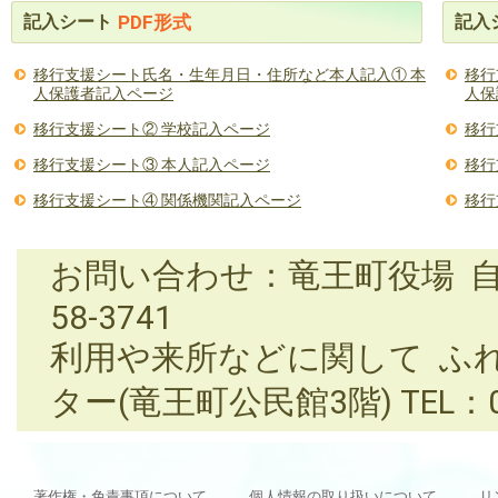
記入シート
記入
PDF形式
移行支援シート氏名・生年月日・住所など本人記入① 本
移行
人保護者記入ページ
人保
移行支援シート② 学校記入ページ
移行
移行支援シート③ 本人記入ページ
移行
移行支援シート④ 関係機関記入ページ
移行
お問い合わせ：竜王町役場 自立支
58-3741
利用や来所などに関して ふ
ター(竜王町公民館3階) TEL：074
著作権・免責事項について
個人情報の取り扱いについて
リ