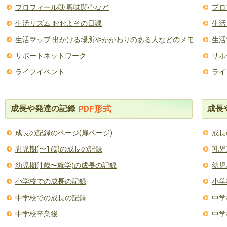
プロフィール③ 興味関心など
プロ
生活リズム おおよその日課
生活
生活マップ 出かける場所やかかわりのある人などのメモ
生活
サポートネットワーク
サポ
ライフイベント
ライ
成長や発達の記録
成長
PDF形式
成長の記録のページ(扉ページ)
成長
乳児期(〜1歳)の成長の記録
乳児
幼児期(1歳〜就学)の成長の記録
幼児
小学校での成長の記録
小学
中学校での成長の記録
中学
中学校卒業後
中学