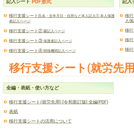
記入シート
記入
PDF形式
移行支援シート
移行
氏名・生年月日・住所など本人記入① 本人保護
人保
者記入ページ
移行
移行支援シート②
園記入ページ
移行
移行支援シート③
保護者記入ページ
移行
移行支援シート④
関係機関記入ページ
移行支援シート(就労先用
全編・表紙・使い方など
移行支援シート(就労先用) [令和新訂版] 全編(PDF)
表紙
移行支援シートの活用について