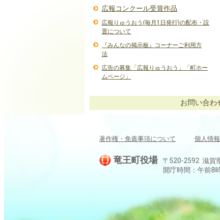
広報コンクール受賞作品
広報りゅうおう(毎月1日発行)の配布・設
置について
『みんなの掲示板』コーナーご利用方
法
広告の募集「広報りゅうおう」「町ホー
ムページ」
お問い合わせ：
著作権・免責事項について
個人情報
竜王町役場
〒520-2592 滋賀
開庁時間：午前8時